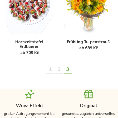
Hochzeitstafel
Frühling Tulpenstrauß
Erdbeeren
ab 689 Kč
ab 709 Kč
1
2
3
Wow-Effekt
Original
großer Aufregungsmoment bei
gesundes, zugleich universelles