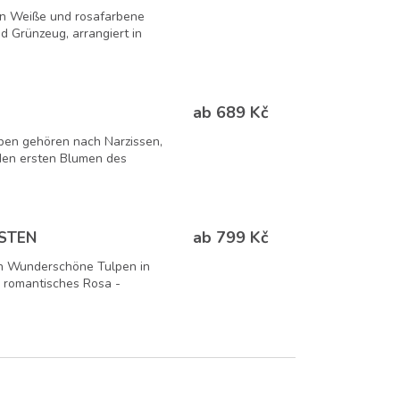
en Weiße und rosafarbene
nd Grünzeug, arrangiert in
ab 689 Kč
pen gehören nach Narzissen,
den ersten Blumen des
ab 799 Kč
STEN
en Wunderschöne Tulpen in
d romantisches Rosa -