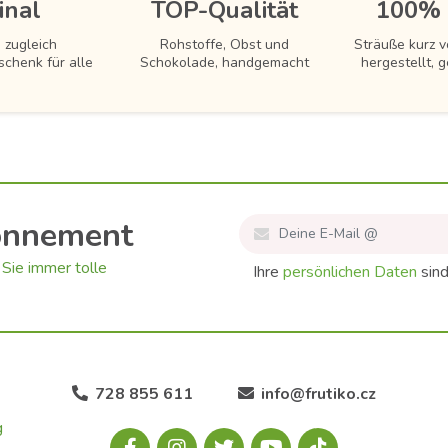
inal
TOP-Qualität
100% 
 zugleich
Rohstoffe, Obst und
Sträuße kurz 
schenk für alle
Schokolade, handgemacht
hergestellt, g
onnement
Sie immer tolle
Ihre
persönlichen Daten
sind
728 855 611
info@frutiko.cz
g