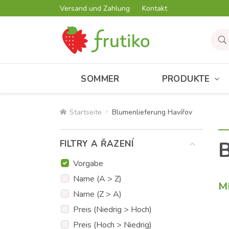
Versand und Zahlung
Kontakt
SOMMER
PRODUKTE
Startseite
Blumenlieferung Havířov
B
FILTRY A ŘAZENÍ
Vorgabe
Name (A > Z)
M
Name (Z > A)
Preis (Niedrig > Hoch)
Preis (Hoch > Niedrig)