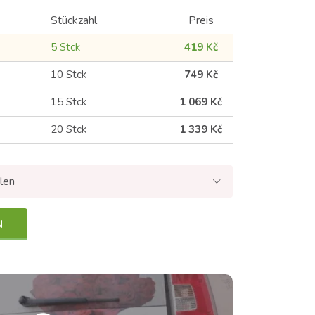
Stückzahl
Preis
5 Stck
419 Kč
10 Stck
749 Kč
15 Stck
1 069 Kč
20 Stck
1 339 Kč
len
N