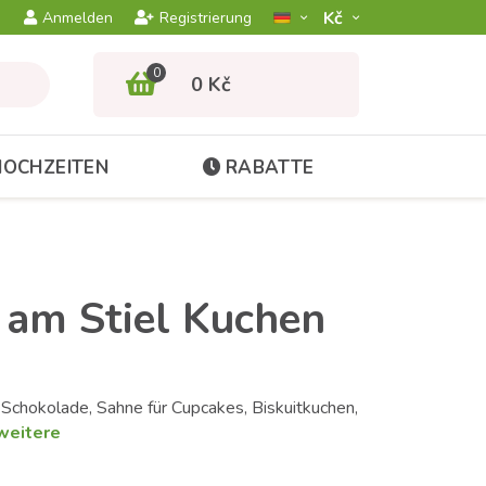
Kč­
Anmelden
Registrierung
0
0 Kč
HOCHZEITEN
RABATTE
 am Stiel Kuchen
chokolade, Sahne für Cupcakes, Biskuitkuchen,
weitere