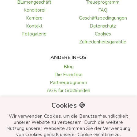
Blumengeschäft
Treueprogramm
Konditorei
FAQ
Karriere
Geschäftsbedingungen
Kontakt
Datenschutz
Fotogalerie
Cookies
Zufriedenheitsgarantie
ANDERE INFOS
Blog
Die Franchise
Partnerprogramm
AGB für Großkunden
Galerie & Rezensionen
Cookies 🍪
Texte für Grußkarten
Auswahl der Blumen
Wir verwenden Cookies, um die Benutzerfreundlichkeit
unserer Website zu verbessern. Durch die weitere
Nutzung unserer Webseite stimmen Sie der Verwendung
von Cookies gemäß unserer Cookie-Richtlinie zu.