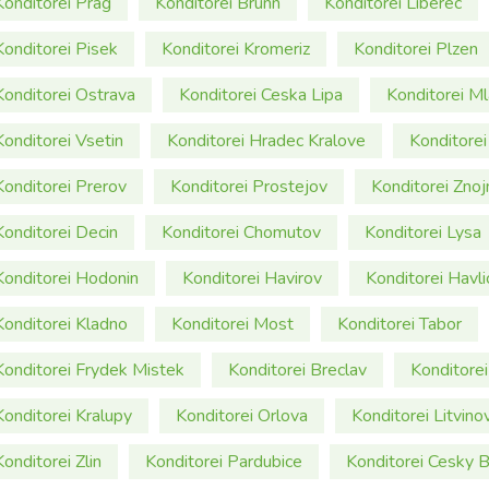
Konditorei Prag
Konditorei Brünn
Konditorei Liberec
Konditorei Pisek
Konditorei Kromeriz
Konditorei Plzen
Konditorei Ostrava
Konditorei Ceska Lipa
Konditorei M
Konditorei Vsetin
Konditorei Hradec Kralove
Konditorei
Konditorei Prerov
Konditorei Prostejov
Konditorei Zno
Konditorei Decin
Konditorei Chomutov
Konditorei Lysa
Konditorei Hodonin
Konditorei Havirov
Konditorei Havl
Konditorei Kladno
Konditorei Most
Konditorei Tabor
Konditorei Frydek Mistek
Konditorei Breclav
Konditore
Konditorei Kralupy
Konditorei Orlova
Konditorei Litvino
Konditorei Zlin
Konditorei Pardubice
Konditorei Cesky 