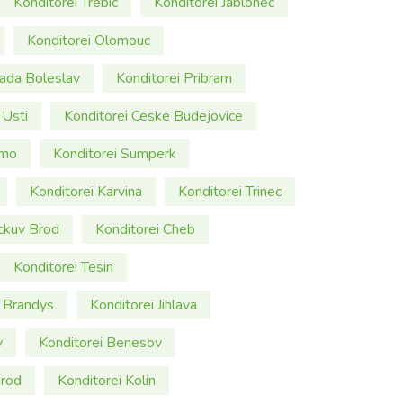
Konditorei Trebic
Konditorei Jablonec
Konditorei Olomouc
lada Boleslav
Konditorei Pribram
 Usti
Konditorei Ceske Budejovice
jmo
Konditorei Sumperk
Konditorei Karvina
Konditorei Trinec
ickuv Brod
Konditorei Cheb
Konditorei Tesin
i Brandys
Konditorei Jihlava
v
Konditorei Benesov
Brod
Konditorei Kolin