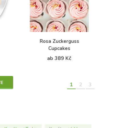
Rosa Zuckerguss
Cupcakes
ab 389 Kč
TE
1
2
3