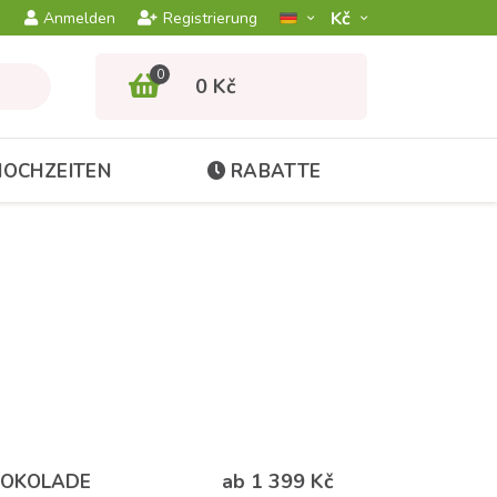
Kč­
Anmelden
Registrierung
0
0 Kč
HOCHZEITEN
RABATTE
ab 1 399 Kč
HOKOLADE