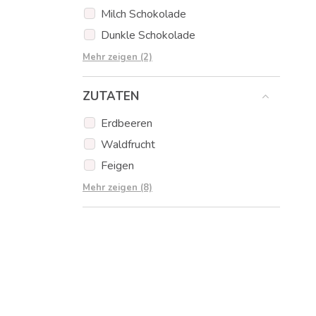
Milch Schokolade
Dunkle Schokolade
Erdbeer Schokolade
Mehr zeigen (2)
Orangen Schokolade
ZUTATEN
Erdbeeren
Waldfrucht
Feigen
Schokolade
Mehr zeigen (8)
Haselnüsse
Pistazien
Essbare Tortenaufleger
Muffins
Popcakes
Kekse