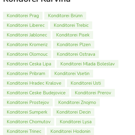
Konditorei Prag
Konditorei Brünn
Konditorei Liberec
Konditorei Trebic
Konditorei Jablonec
Konditorei Pisek
Konditorei Kromeriz
Konditorei Plzen
Konditorei Olomouc
Konditorei Ostrava
Konditorei Ceska Lipa
Konditorei Mlada Boleslav
Konditorei Pribram
Konditorei Vsetin
Konditorei Hradec Kralove
Konditorei Usti
Konditorei Ceske Budejovice
Konditorei Prerov
Konditorei Prostejov
Konditorei Znojmo
Konditorei Sumperk
Konditorei Decin
Konditorei Chomutov
Konditorei Lysa
Konditorei Trinec
Konditorei Hodonin