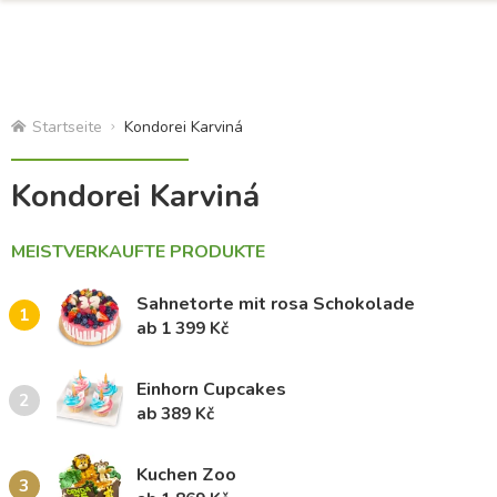
Startseite
Kondorei Karviná
Kondorei Karviná
MEISTVERKAUFTE PRODUKTE
Sahnetorte mit rosa Schokolade
1
ab 1 399 Kč
Einhorn Cupcakes
2
ab 389 Kč
Kuchen Zoo
3