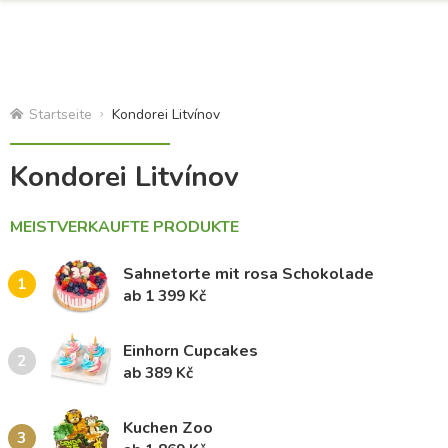
Startseite
Kondorei Litvínov
Kondorei Litvínov
MEISTVERKAUFTE PRODUKTE
Sahnetorte mit rosa Schokolade
1
ab 1 399 Kč
Einhorn Cupcakes
2
ab 389 Kč
Kuchen Zoo
3