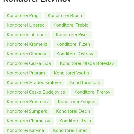
Konditorei Prag
Konditorei Brünn
Konditorei Liberec
Konditorei Trebic
Konditorei Jablonec
Konditorei Pisek
Konditorei Kromeriz
Konditorei Plzen
Konditorei Olomouc
Konditorei Ostrava
Konditorei Ceska Lipa
Konditorei Mlada Boleslav
Konditorei Pribram
Konditorei Vsetin
Konditorei Hradec Kralove
Konditorei Usti
Konditorei Ceske Budejovice
Konditorei Prerov
Konditorei Prostejov
Konditorei Znojmo
Konditorei Sumperk
Konditorei Decin
Konditorei Chomutov
Konditorei Lysa
Konditorei Karvina
Konditorei Trinec