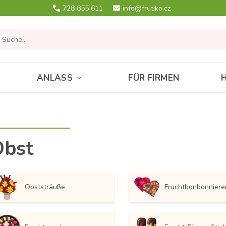
728 855 611
info@frutiko.cz
ANLASS
FÜR FIRMEN
Obst
Obststräuße
Fruchtbonbonniere