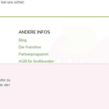
 bei uns sicher.
ANDERE INFOS
Blog
Die Franchise
Partnerprogramm
AGB für Großkunden
Galerie & Rezensionen
Texte für Grußkarten
ite zu
Auswahl der Blumen
ie der
Created by
STARTUJEME WEBY