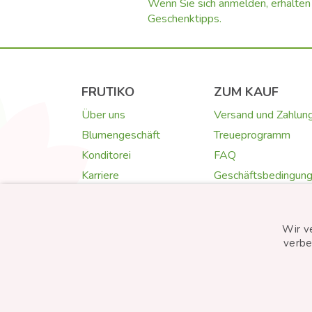
Wenn Sie sich anmelden, erhalten 
Geschenktipps.
FRUTIKO
ZUM KAUF
Über uns
Versand und Zahlun
Blumengeschäft
Treueprogramm
Konditorei
FAQ
Karriere
Geschäftsbedingun
Kontakt
Datenschutz
Fotogalerie
Cookies
Wir v
Zufriedenheitsgarant
verbe