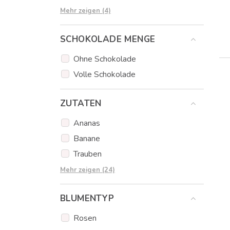
Erdbeer Schokolade
Mehr zeigen (4)
Zitronenschokolade
SCHOKOLADE MENGE
Karamell-Schokolade
Orangen Schokolade
Ohne Schokolade
Volle Schokolade
ZUTATEN
Ananas
Banane
Trauben
Birne
Mehr zeigen (24)
Äpfel
BLUMENTYP
Erdbeeren
Kiwi
Rosen