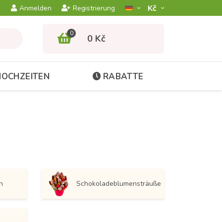
Kč­
Anmelden
Registrierung
0
0 Kč
HOCHZEITEN
RABATTE
n
Schokoladeblumensträuße