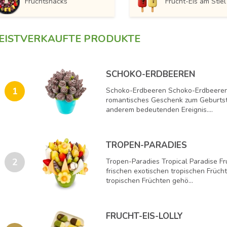
Fruchtsnacks
Frucht-Eis am Stiel
EISTVERKAUFTE PRODUKTE
SCHOKO-ERDBEEREN
1
Schoko-Erdbeeren Schoko-Erdbeeren s
romantisches Geschenk zum Geburtst
anderem bedeutenden Ereignis....
TROPEN-PARADIES
2
Tropen-Paradies Tropical Paradise Fru
frischen exotischen tropischen Früch
tropischen Früchten gehö...
FRUCHT-EIS-LOLLY