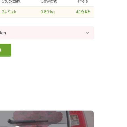
Stückzahl
Gewicht
Preis
24 Stck
0.80 kg
419 Kč
len
N