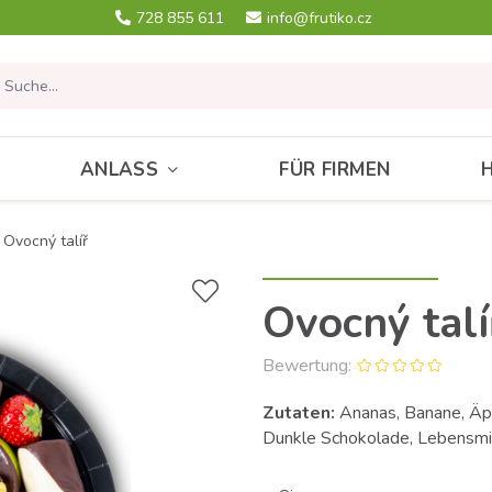
728 855 611
info@frutiko.cz
ANLASS
FÜR FIRMEN
Ovocný talíř
Ovocný talí
Bewertung:
Zutaten:
Ananas, Banane, Äpf
Dunkle Schokolade, Lebensmi