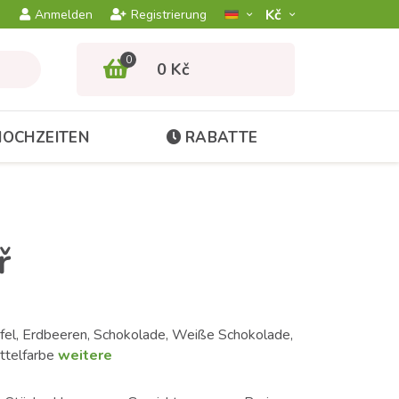
Kč­
Anmelden
Registrierung
0
0 Kč
HOCHZEITEN
RABATTE
ř
el, Erdbeeren, Schokolade, Weiße Schokolade,
ttelfarbe
weitere