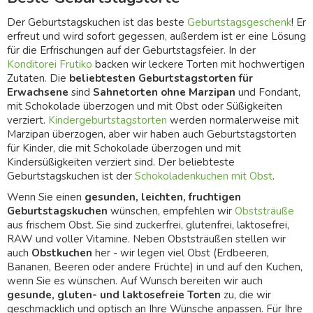
Der Geburtstagskuchen ist das beste
Geburtstagsgeschenk
! Er
erfreut und wird sofort gegessen, außerdem ist er eine Lösung
für die Erfrischungen auf der Geburtstagsfeier. In der
Konditorei Frutiko
backen wir leckere Torten mit hochwertigen
Zutaten. Die
beliebtesten Geburtstagstorten für
Erwachsene
sind
Sahnetorten ohne Marzipan
und Fondant,
mit Schokolade überzogen und mit Obst oder Süßigkeiten
verziert.
Kindergeburtstagstorten
werden normalerweise mit
Marzipan überzogen, aber wir haben auch Geburtstagstorten
für Kinder, die mit Schokolade überzogen und mit
Kindersüßigkeiten verziert sind. Der beliebteste
Geburtstagskuchen ist der
Schokoladenkuchen mit Obst
.
Wenn Sie einen
gesunden, leichten, fruchtigen
Geburtstagskuchen
wünschen, empfehlen wir
Obststräuße
aus frischem Obst. Sie sind zuckerfrei, glutenfrei, laktosefrei,
RAW und voller Vitamine. Neben Obststräußen stellen wir
auch
Obstkuchen
her - wir legen viel Obst (Erdbeeren,
Bananen, Beeren oder andere Früchte) in und auf den Kuchen,
wenn Sie es wünschen. Auf Wunsch bereiten wir auch
gesunde, gluten- und laktosefreie Torten
zu, die wir
geschmacklich und optisch an Ihre Wünsche anpassen. Für Ihre