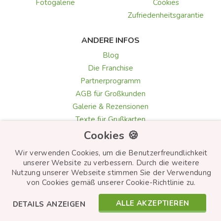
Fotogalerie
Cookies
Zufriedenheitsgarantie
ANDERE INFOS
Blog
Die Franchise
Partnerprogramm
AGB für Großkunden
Galerie & Rezensionen
Texte für Grußkarten
Auswahl der Blumen
Cookies 🍪
Wir verwenden Cookies, um die Benutzerfreundlichkeit
unserer Website zu verbessern. Durch die weitere
Nutzung unserer Webseite stimmen Sie der Verwendung
© Frutiko.cz 2026
von Cookies gemäß unserer Cookie-Richtlinie zu.
Created by
STARTUJEME WEBY
ALLE AKZEPTIEREN
DETAILS ANZEIGEN