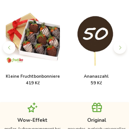
Kleine Fruchtbonbonniere
Ananaszahl
419 Kč
59 Kč
Wow-Effekt
Original
großer Aufregungsmoment bei
gesundes, zugleich universelles