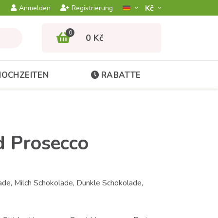
Kč­
Anmelden
Registrierung
0
0 Kč
HOCHZEITEN
RABATTE
d Prosecco
de, Milch Schokolade, Dunkle Schokolade,