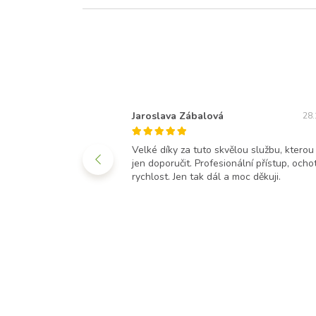
Jaroslava Zábalová
05.08.2021
28.
okojenost veliká!!!!! MOC
Velké díky za tuto skvělou službu, ktero
jen doporučit. Profesionální přístup, ocho
rychlost. Jen tak dál a moc děkuji.