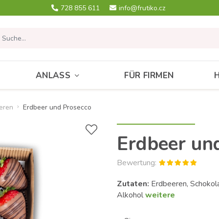
728 855 611
info@frutiko.cz
ANLASS
FÜR FIRMEN
eren
Erdbeer und Prosecco
Erdbeer un
Bewertung:
Zutaten:
Erdbeeren, Schokola
Alkohol
weitere