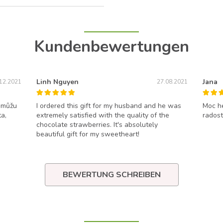
Kundenbewertungen
Linh Nguyen
Jana
12.2021
27.08.2021
u můžu
I ordered this gift for my husband and he was
Moc he
ta,
extremely satisfied with the quality of the
radost
chocolate strawberries. It's absolutely
beautiful gift for my sweetheart!
BEWERTUNG SCHREIBEN