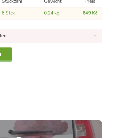
Stückzahl
Gewicht
Preis
8 Stck
0.24 kg
649 Kč
len
N