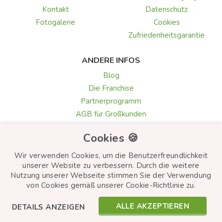
Kontakt
Datenschutz
Fotogalerie
Cookies
Zufriedenheitsgarantie
ANDERE INFOS
Blog
Die Franchise
Partnerprogramm
AGB für Großkunden
Galerie & Rezensionen
Cookies 🍪
Texte für Grußkarten
Auswahl der Blumen
Wir verwenden Cookies, um die Benutzerfreundlichkeit
unserer Website zu verbessern. Durch die weitere
Nutzung unserer Webseite stimmen Sie der Verwendung
von Cookies gemäß unserer Cookie-Richtlinie zu.
© Frutiko.cz 2026
ALLE AKZEPTIEREN
DETAILS ANZEIGEN
Created by
STARTUJEME WEBY