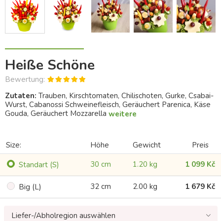
Heiße Schöne
Bewertung:
Zutaten:
Trauben, Kirschtomaten, Chilischoten, Gurke, Csabai-
Wurst, Cabanossi Schweinefleisch, Geräuchert Parenica, Käse
Gouda, Geräuchert Mozzarella
weitere
Size:
Höhe
Gewicht
Preis
30 cm
1.20 kg
1 099 Kč
Standart (S)
32 cm
2.00 kg
1 679 Kč
Big (L)
Liefer-/Abholregion auswählen