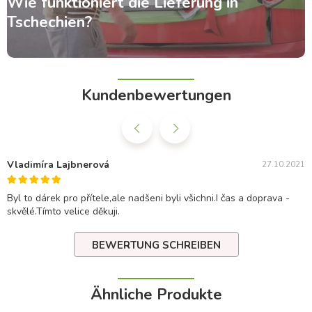
Wie funktioniert die Lieferung in
Tschechien?
Kundenbewertungen
Vladimíra Lajbnerová
27.10.2021
Byl to dárek pro přítele,ale nadšeni byli všichni.I čas a doprava -
skvělé.Tímto velice děkuji.
BEWERTUNG SCHREIBEN
Ähnliche Produkte