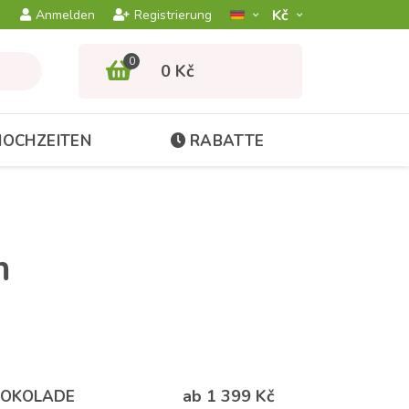
Kč­
Anmelden
Registrierung
0
0 Kč
HOCHZEITEN
RABATTE
m
ab 1 399 Kč
HOKOLADE