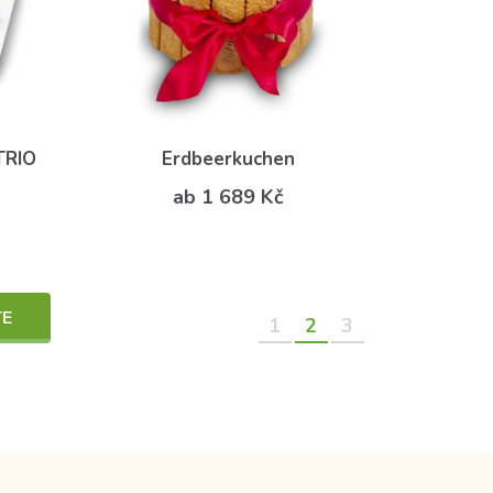
TRIO
Erdbeerkuchen
ab 1 689 Kč
TE
1
2
3