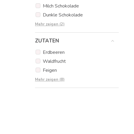
Milch Schokolade
Dunkle Schokolade
Erdbeer Schokolade
Mehr zeigen (2)
Orangen Schokolade
ZUTATEN
Erdbeeren
Waldfrucht
Feigen
Schokolade
Mehr zeigen (8)
Haselnüsse
Pistazien
Essbare Tortenaufleger
Muffins
Popcakes
Kekse