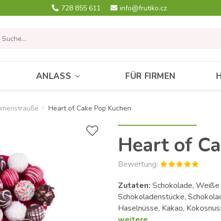
728 855 611
info@frutiko.cz
ANLASS
FÜR FIRMEN
umensträuße
Heart of Cake Pop Kuchen
Heart of C
Bewertung:
Zutaten:
Schokolade, Weiße 
Schokoladenstücke, Schokola
Haselnüsse, Kakao, Kokosnus
weitere