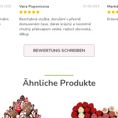
Vera Popovicova
Marké
03.2025
07.08.2019
nálni,
Bezchybná služba, doručení v přesně
Krásné
e
domuveném čase, dárek krásný a nesmírně
chutný, překvapeni veliké, radost obrovská...
děkuji
BEWERTUNG SCHREIBEN
Ähnliche Produkte