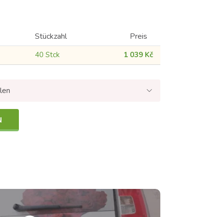
Stückzahl
Preis
40 Stck
1 039 Kč
len
N