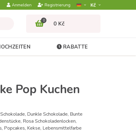
Kč­
Anmelden
Registrierung
0
0 Kč
HOCHZEITEN
RABATTE
ake Pop Kuchen
Schokolade, Dunkle Schokolade, Bunte
denstücke, Rosa Schokoladenlocken,
s, Popcakes, Kekse, Lebensmittelfarbe