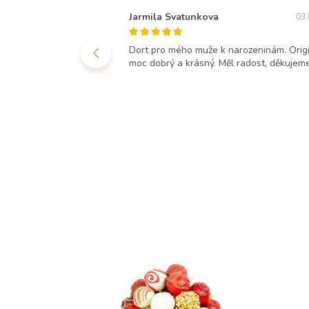
Jarmila Svatunkova
08.02.2018
03.
 vypadá ve skutečnosti
Dort pro mého muže k narozeninám. Origi
zku. Navíc je těsto
moc dobrý a krásný. Měl radost, děkujem
 skvělý dárek pro