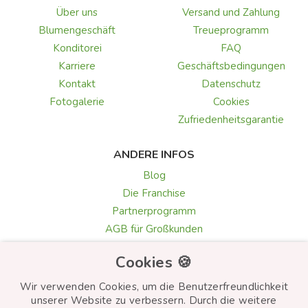
Über uns
Versand und Zahlung
Blumengeschäft
Treueprogramm
Konditorei
FAQ
Karriere
Geschäftsbedingungen
Kontakt
Datenschutz
Fotogalerie
Cookies
Zufriedenheitsgarantie
ANDERE INFOS
Blog
Die Franchise
Partnerprogramm
AGB für Großkunden
Galerie & Rezensionen
Cookies 🍪
Texte für Grußkarten
Auswahl der Blumen
Wir verwenden Cookies, um die Benutzerfreundlichkeit
unserer Website zu verbessern. Durch die weitere