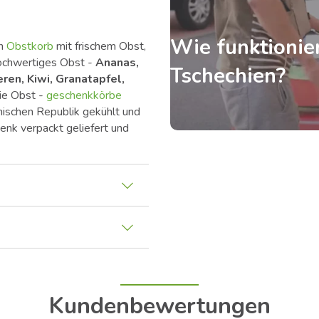
Wie funktionier
in
Obstkorb
mit frischem Obst,
 hochwertiges Obst -
Ananas,
Tschechien?
ren, Kiwi, Granatapfel,
Die Obst -
geschenkkörbe
hischen Republik gekühlt und
henk verpackt geliefert und
Kundenbewertungen