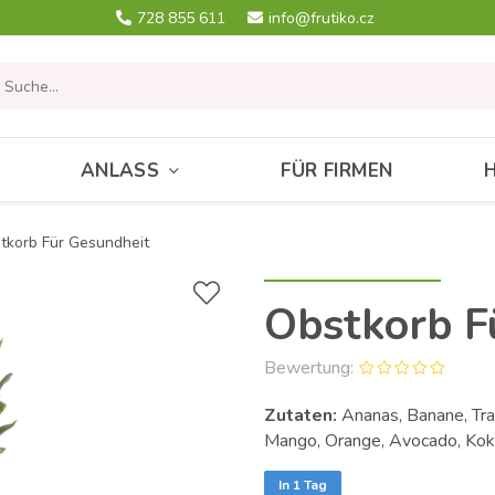
728 855 611
info@frutiko.cz
ANLASS
FÜR FIRMEN
tkorb Für Gesundheit
Obstkorb F
Bewertung:
Zutaten:
Ananas, Banane, Trau
Mango, Orange, Avocado, Ko
In 1 Tag