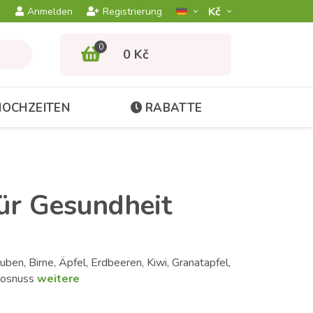
Kč­
Anmelden
Registrierung
0
0 Kč
HOCHZEITEN
RABATTE
ür Gesundheit
ben, Birne, Äpfel, Erdbeeren, Kiwi, Granatapfel,
kosnuss
weitere