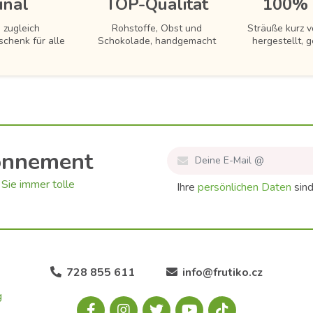
inal
TOP-Qualität
100% 
 zugleich
Rohstoffe, Obst und
Sträuße kurz 
schenk für alle
Schokolade, handgemacht
hergestellt, g
onnement
Sie immer tolle
Ihre
persönlichen Daten
sind
728 855 611
info@frutiko.cz
g