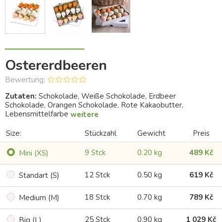
Ostererdbeeren
Bewertung:
Zutaten:
Schokolade, Weiße Schokolade, Erdbeer
Schokolade, Orangen Schokolade, Rote Kakaobutter,
Lebensmittelfarbe
weitere
Size:
Stückzahl
Gewicht
Preis
9 Stck
0.20 kg
489 Kč
Mini (XS)
12 Stck
0.50 kg
619 Kč
Standart (S)
18 Stck
0.70 kg
789 Kč
Medium (M)
25 Stck
0.90 kg
1 029 Kč
Big (L)