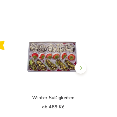
AUSVER
Winter Süßigkeiten
Weihn
ab 489 Kč