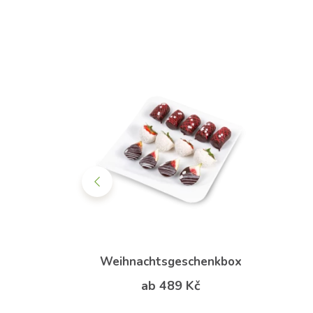
enkkorb
Weihnachtsgeschenkbox
Kč
ab 489 Kč