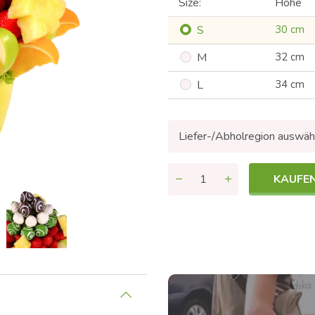
Size:
Höhe
S
30 cm
M
32 cm
L
34 cm
Liefer-/Abholregion auswäh
KAUFE