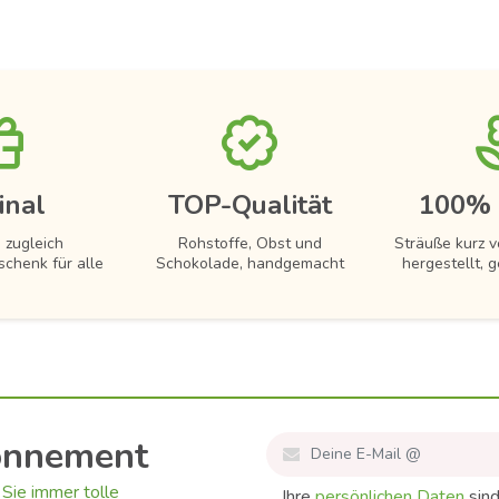
inal
TOP-Qualität
100% 
 zugleich
Rohstoffe, Obst und
Sträuße kurz 
schenk für alle
Schokolade, handgemacht
hergestellt, g
onnement
Sie immer tolle
Ihre
persönlichen Daten
sind