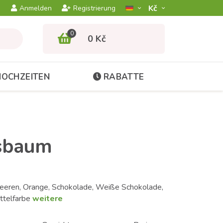
Kč­
Anmelden
Registrierung
0
0 Kč
HOCHZEITEN
RABATTE
sbaum
eeren, Orange, Schokolade, Weiße Schokolade,
ttelfarbe
weitere