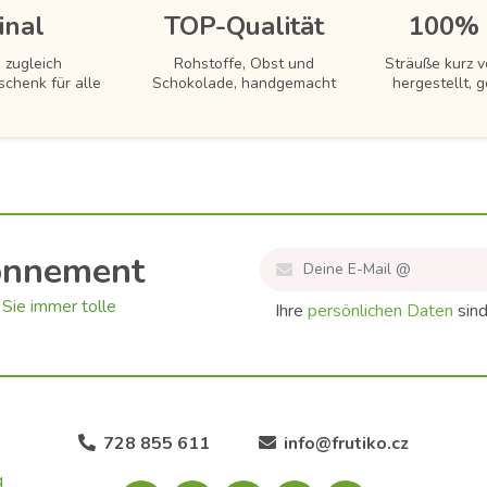
inal
TOP-Qualität
100% 
 zugleich
Rohstoffe, Obst und
Sträuße kurz 
schenk für alle
Schokolade, handgemacht
hergestellt, g
onnement
Sie immer tolle
Ihre
persönlichen Daten
sind
728 855 611
info@frutiko.cz
g