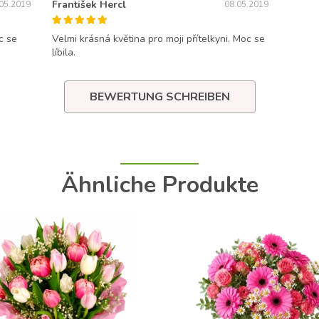
František Hercl
05.2019
08.05.2019
c se
Velmi krásná květina pro moji přítelkyni. Moc se
líbila.
BEWERTUNG SCHREIBEN
Ähnliche Produkte