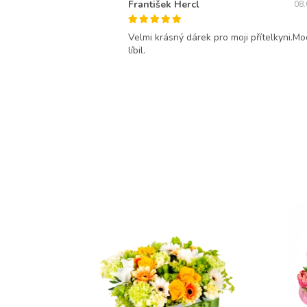
František Hercl
08.
Velmi krásný dárek pro moji přítelkyni.Mo
líbil.