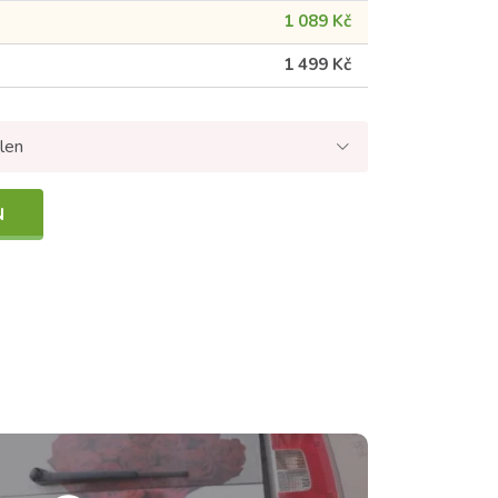
1 089 Kč
1 499 Kč
len
N