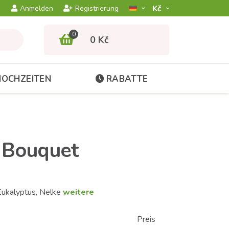
Kč­
Anmelden
Registrierung
0
0 Kč
HOCHZEITEN
RABATTE
 Bouquet
Eukalyptus, Nelke
weitere
Preis