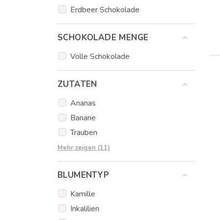
Erdbeer Schokolade
SCHOKOLADE MENGE
Volle Schokolade
ZUTATEN
Ananas
Banane
Trauben
Äpfel
Mehr zeigen (11)
Erdbeeren
BLUMENTYP
Kiwi
Honigmelone
Kamille
Cantaloupe-Melone
Inkalilien