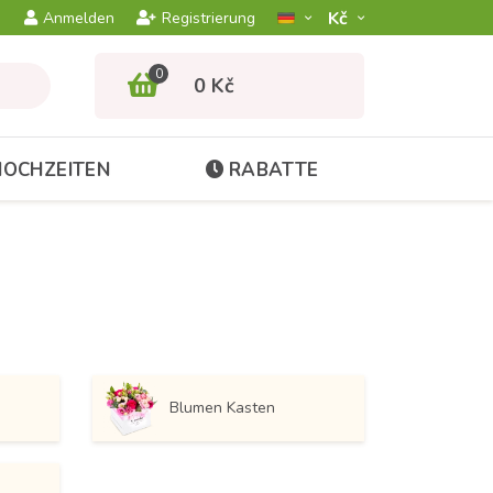
Kč­
Anmelden
Registrierung
0
0 Kč
HOCHZEITEN
RABATTE
Blumen Kasten