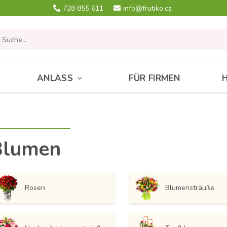
728 855 611
info@frutiko.cz
ANLASS
FÜR FIRMEN
Blumen
Rosen
Blumensträuße