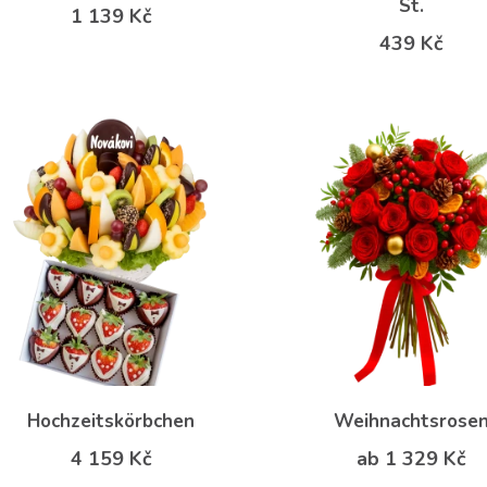
St.
1 139 Kč
439 Kč
Hochzeitskörbchen
Weihnachtsrose
4 159 Kč
ab 1 329 Kč