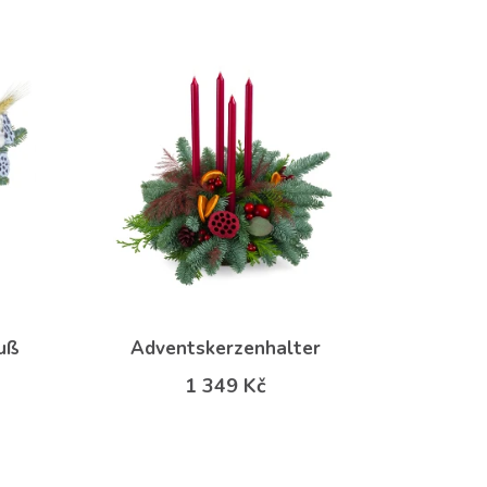
uß
Adventskerzenhalter
1 349 Kč