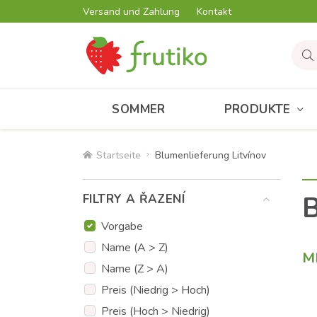
Versand und Zahlung
Kontakt
SOMMER
PRODUKTE
Startseite
Blumenlieferung Litvínov
B
FILTRY A ŘAZENÍ
Vorgabe
Name (A > Z)
M
Name (Z > A)
Preis (Niedrig > Hoch)
Preis (Hoch > Niedrig)