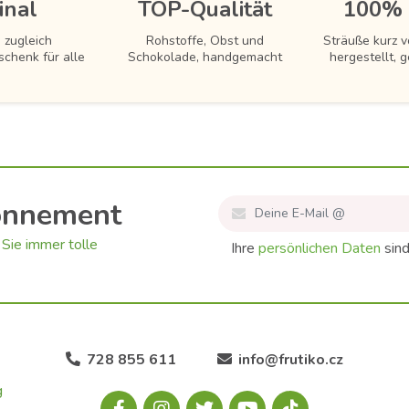
inal
TOP-Qualität
100% 
 zugleich
Rohstoffe, Obst und
Sträuße kurz 
schenk für alle
Schokolade, handgemacht
hergestellt, g
onnement
Sie immer tolle
Ihre
persönlichen Daten
sind
728 855 611
info@frutiko.cz
g