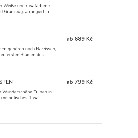
en Weiße und rosafarbene
nd Grünzeug, arrangiert in
ab 689 Kč
pen gehören nach Narzissen,
den ersten Blumen des
ab 799 Kč
STEN
en Wunderschöne Tulpen in
d romantisches Rosa -