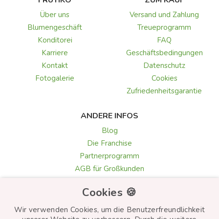
FRUTIKO
ZUM KAUF
Über uns
Versand und Zahlung
Blumengeschäft
Treueprogramm
Konditorei
FAQ
Karriere
Geschäftsbedingungen
Kontakt
Datenschutz
Fotogalerie
Cookies
Zufriedenheitsgarantie
ANDERE INFOS
Blog
Die Franchise
Partnerprogramm
AGB für Großkunden
Galerie & Rezensionen
Cookies 🍪
Texte für Grußkarten
Auswahl der Blumen
Wir verwenden Cookies, um die Benutzerfreundlichkeit