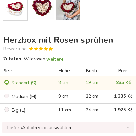
Herzbox mit Rosen sprühen
Bewertung:
Zutaten:
Wildrosen
weitere
Size:
Höhe
Breite
Preis
8 cm
19 cm
835 Kč
Standart (S)
9 cm
22 cm
1 335 Kč
Medium (M)
11 cm
24 cm
1 975 Kč
Big (L)
Liefer-/Abholregion auswählen