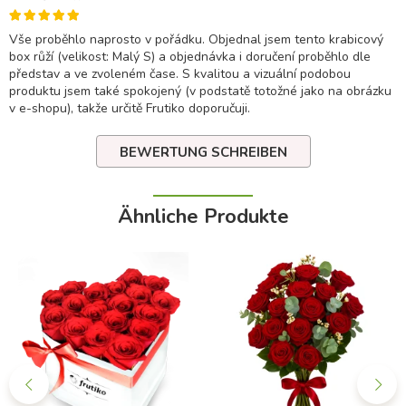
Vše proběhlo naprosto v pořádku. Objednal jsem tento krabicový
box růží (velikost: Malý S) a objednávka i doručení proběhlo dle
představ a ve zvoleném čase. S kvalitou a vizuální podobou
produktu jsem také spokojený (v podstatě totožné jako na obrázku
v e-shopu), takže určitě Frutiko doporučuji.
BEWERTUNG SCHREIBEN
Ähnliche Produkte