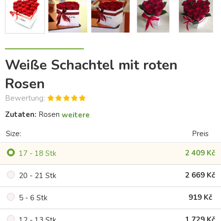
Weiße Schachtel mit roten
Rosen
Bewertung:
Zutaten:
Rosen
weitere
Size:
Preis
2 409 Kč
17 - 18 Stk
2 669 Kč
20 - 21 Stk
919 Kč
5 - 6 Stk
1 729 Kč
12 - 13 Stk