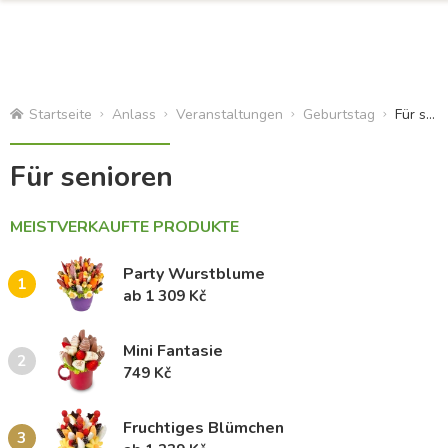
Startseite
Anlass
Veranstaltungen
Geburtstag
Für senioren
Für senioren
MEISTVERKAUFTE PRODUKTE
Party Wurstblume
1
ab 1 309 Kč
Mini Fantasie
2
749 Kč
Fruchtiges Blümchen
3