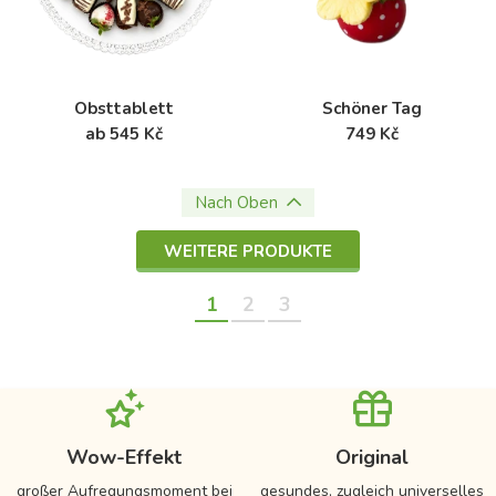
Obsttablett
Schöner Tag
ab 545 Kč
749 Kč
Nach Oben
WEITERE PRODUKTE
1
2
3
Wow-Effekt
Original
großer Aufregungsmoment bei
gesundes, zugleich universelles