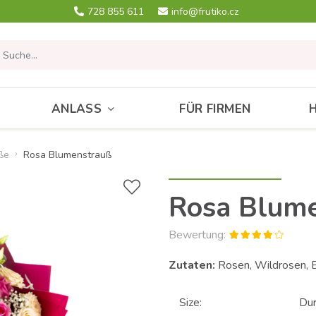
728 855 611
info@frutiko.cz
ANLASS
FÜR FIRMEN
ße
Rosa Blumenstrauß
Rosa Blum
Bewertung:
Zutaten:
Rosen, Wildrosen, E
Size:
Du