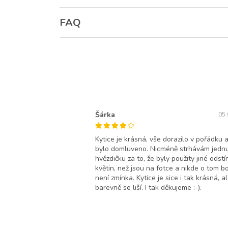
FAQ
Šárka
05.
Kytice je krásná, vše dorazilo v pořádku a
bylo domluveno. Nicméně strhávám jedn
hvězdičku za to, že byly použity jiné odstí
květin, než jsou na fotce a nikde o tom b
není zmínka. Kytice je sice i tak krásná, a
barevně se liší. I tak děkujeme :-).