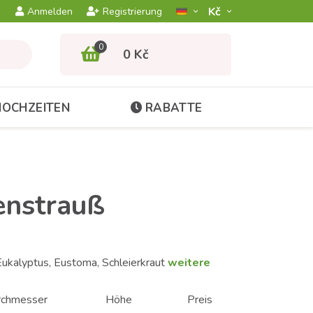
Kč­
Anmelden
Registrierung
0
0 Kč
HOCHZEITEN
RABATTE
enstrauß
ukalyptus, Eustoma, Schleierkraut
weitere
rchmesser
Höhe
Preis