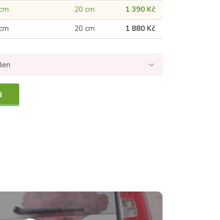
 cm
20 cm
1 390 Kč
 cm
20 cm
1 880 Kč
len
N