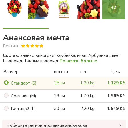
+2
Анансовая мечта
Рейтинг:
Состав:
ананас, виноград, клубника, киви, Арбузная дыня,
Шоколад, Темный шоколад
Показать больше
Размер:
высота
вес
Цена
25 см
1.20 kg
1 129 Kč
Cтандарт (S)
28 см
1.70 kg
1 569 Kč
Cредний (M)
30 см
2.20 kg
1 949 Kč
Большой (L)
Выберите регион доставки/самовывоза