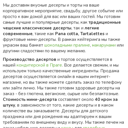
Мы доставим вкусные десерты и торты на ваше
корпоративное мероприятие, свадьбу, другое событие или
просто к вам домой для вас или ваших гостей. Мы готовим
самые лучшие и популярные десерты, как
традиционные
чешские классические десерты
, так и
легкие
современные
, такие как
Pana cotta, Tartalettes
и
фруктовые мини-десерты. В рамках кейтеринга мы также
украсим ваш банкет
шоколадными пралине
,
макарунами
или
другими сладостями по вашему желанию.
Производство десертов
и тортов осуществляется в
нашей
кондитерской в Праге
. Все делается свежим, и мы
используем только качественные ингредиенты. Продажа
десертов осуществляется онлайн в нашем интернет-
магазине, но вы также можете сделать заказ по телефону
или зайти лично. Мы также готовим здоровые десерты на
заказ - без глютена, веганские, сырые или безлактозные.
Стоимость мини-десерта
составляет около
40 крон за
штуку
, в зависимости от того, какие десерты и в каком
количестве вы заказываете. Десерты для детского
праздника или дня рождения мы адаптируем к вашим
требованиям по внешнему виду и вкусу. Мы также печем на
заказ небольшие десерты и
кексы
для
свадебных