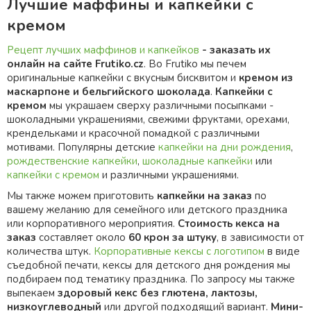
Лучшие маффины и капкейки с
кремом
Рецепт лучших маффинов и капкейков
- заказать их
онлайн на сайте Frutiko.cz
. Во Frutiko мы печем
оригинальные капкейки с вкусным бисквитом и
кремом из
маскарпоне и бельгийского шоколада
.
К
апкейки с
кремом
мы украшаем сверху различными посыпками -
шоколадными украшениями, свежими фруктами, орехами,
крендельками и красочной помадкой с различными
мотивами. Популярны детские
капкейки на дни рождения
,
рождественские капкейки
,
шоколадные капкейки
или
капкейки с кремом
и различными украшениями.
Мы также можем приготовить
капкейки на заказ
по
вашему желанию для семейного или детского праздника
или корпоративного мероприятия.
Стоимость кекса на
заказ
составляет около
60 крон за штуку
, в зависимости от
количества штук.
Корпоративные кексы с логотипом
в виде
съедобной печати, кексы для детского дня рождения мы
подбираем под тематику праздника. По запросу мы также
выпекаем
здоровый кекс
без глютена, лактозы,
низкоуглеводный
или другой подходящий вариант.
Мини-