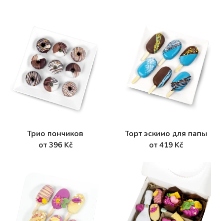
Трио пончиков
Торт эскимо для папы
от 396 Kč
от 419 Kč