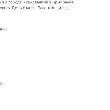
ругие города и самовывоза в Брно заказ
тво, День святого Валентина и т. д.,
 дни
K