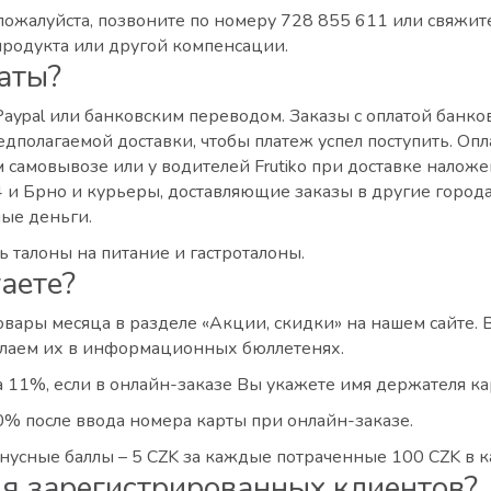
 пожалуйста, позвоните по номеру 728 855 611 или свяжит
е продукта или другой компенсации.
аты?
 Paypal или банковским переводом. Заказы с оплатой бан
дполагаемой доставки, чтобы платеж успел поступить. Оп
м самовывозе или у водителей Frutiko при доставке нало
4 и Брно и курьеры, доставляющие заказы в другие город
ые деньги.
 талоны на питание и гастроталоны.
аете?
вары месяца в разделе «Акции, скидки» на нашем сайте. 
сылаем их в информационных бюллетенях.
ка 11%, если в онлайн-заказе Вы укажете имя держателя 
0% после ввода номера карты при онлайн-заказе.
усные баллы – 5 CZK за каждые потраченные 100 CZK в к
я зарегистрированных клиентов?