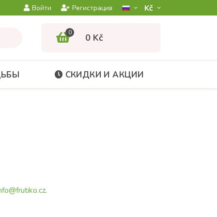
Kč­
Войти
Регистрация
0
0 Kč
ДЬБЫ
СКИДКИ И АКЦИИ
nfo@frutiko.cz
.