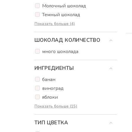
Пончики
Молочный шоколад
Аксессуары
Темный шоколад
Клубничный шоколад
Показать больше (4)
Лимонный шоколад
ШОКОЛАД КОЛИЧЕСТВО
Карамельный шоколад
Апельсиновый шоколад
много шоколада
ИНГРЕДИЕНТЫ
банан
виноград
яблоки
клубника
Показать больше (15)
лесные фрукты
ТИП ЦВЕТКА
инжир