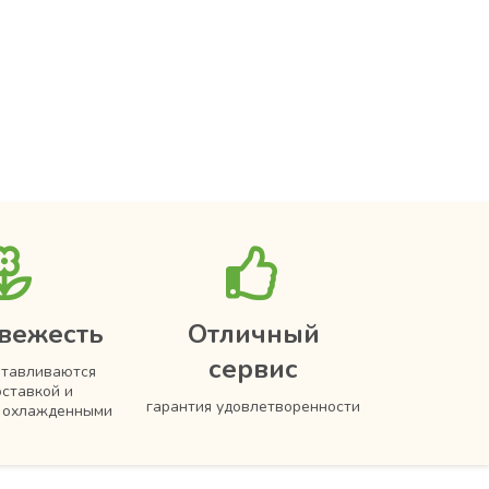
вежесть
Отличный
сервис
отавливаются
оставкой и
гарантия удовлетворенности
я охлажденными