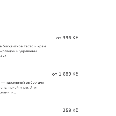
от 396 Kč
е бисквитное тесто и крем
околадом и украшены
ые...
от 1 689 Kč
ft — идеальный выбор для
популярной игры. Этот
ами, и...
259 Kč