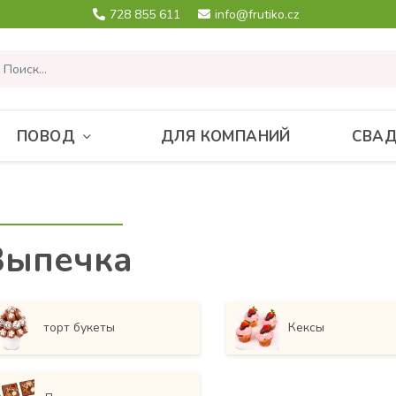
728 855 611
info@frutiko.cz
ПОВОД
ДЛЯ КОМПАНИЙ
СВА
Bыпечка
торт букеты
Кексы