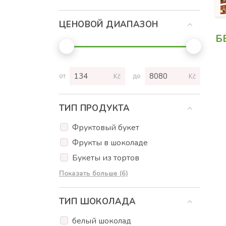
ЦЕНОВОЙ ДИАПАЗОН
Б
от
до
Kč
Kč
ТИП ПРОДУКТА
Фруктовый букет
Фрукты в шоколаде
Букеты из тортов
Торты
Показать больше (6)
Кексы
ТИП ШОКОЛАДА
Пирожное на палочке
Cookies
белый шоколад