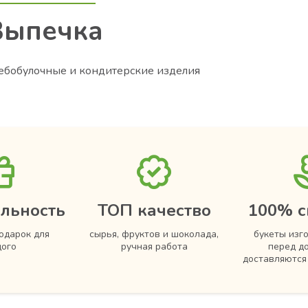
Bыпечка
ебобулочные и кондитерские изделия
льность
ТОП качество
100% с
одарок для
сырья, фруктов и шоколада,
букеты изг
ого
ручная работа
перед д
доставляютс