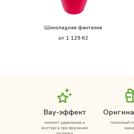
Шоколадная фантазия
от 1 129 Kč
Вау-эффект
Оригина
момент удивления и
полезный п
восторга при вручении
кажд
подарка