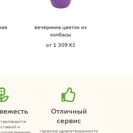
ная
вечеринка цветок из
колбасы
от 1 309 Kč
вежесть
Отличный
сервис
отавливаются
оставкой и
гарантия удовлетворенности
я охлажденными