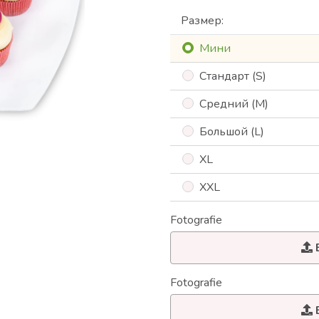
Размер:
Mини
Cтандарт (S)
Cредний (M)
Большой (L)
XL
XXL
Fotografie
Fotografie