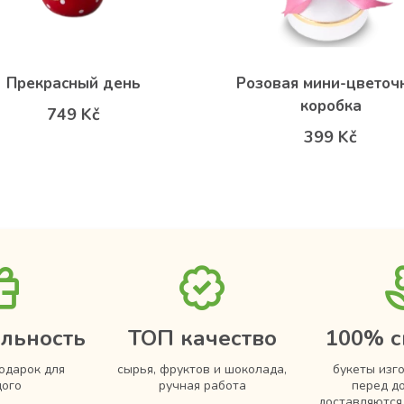
Прекрасный день
Розовая мини-цветоч
коробка
749 Kč
399 Kč
льность
ТОП качество
100% с
одарок для
сырья, фруктов и шоколада,
букеты изг
ого
ручная работа
перед д
доставляютс