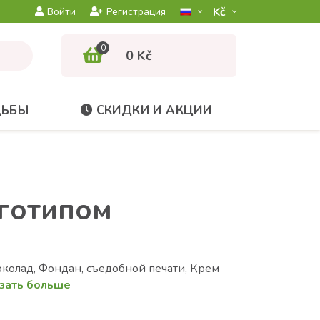
Kč­
Войти
Регистрация
0
0 Kč
ДЬБЫ
СКИДКИ И АКЦИИ
оготипом
колад, Фондан, съедобной печати, Крем
зать больше