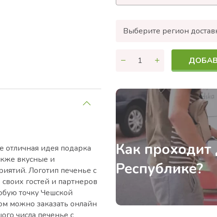
Выберите регион достав
ДОБАВ
Как проходит 
е отличная идея подарка
акже вкусные и
Республике?
иятий. Логотип печенье с
 своих гостей и партнеров
юбую точку Чешской
пом можно заказать онлайн
ого числа печенье с