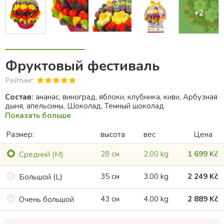
+2
Фруктовый фестиваль
Рейтинг:
Состав:
ананас, виноград, яблоки, клубника, киви, Арбузная
дыня, апельсины, Шоколад, Темный шоколад
Показать больше
Размер:
высота
вес
Цена
28 см
2.00 kg
1 699 Kč
Cредний (M)
35 см
3.00 kg
2 249 Kč
Большой (L)
43 см
4.00 kg
2 889 Kč
Oчень большой