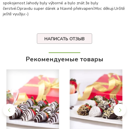
spokojenost Jahody byly výborné a bylo znát že byly
čerstvé.Opravdu super dárek a hlavně překvapení.Moc děkuji.Určitě
ještě využiju:-)
НАПИСАТЬ ОТЗЫВ
Рекомендуемые товары