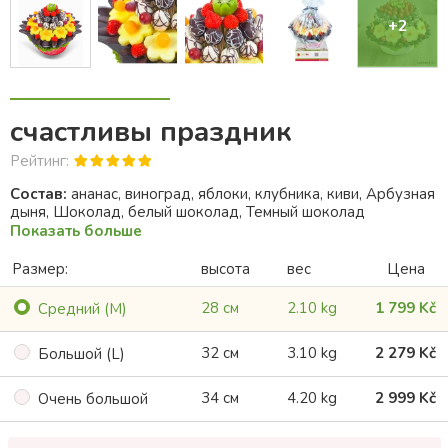
+2
счастливы праздник
Рейтинг:
Состав:
ананас, виноград, яблоки, клубника, киви, Арбузная
дыня, Шоколад, белый шоколад, Темный шоколад
Показать больше
Размер:
высота
вес
Цена
28 см
2.10 kg
1 799 Kč
Cредний (M)
32 см
3.10 kg
2 279 Kč
Большой (L)
34 см
4.20 kg
2 999 Kč
Oчень большой