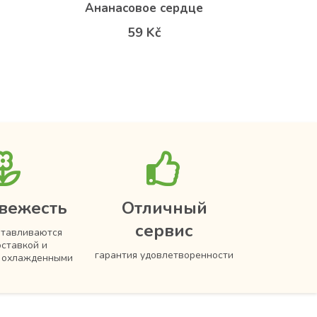
Ананасовое сердце
Поп-п
59 Kč
вежесть
Отличный
сервис
отавливаются
оставкой и
гарантия удовлетворенности
я охлажденными