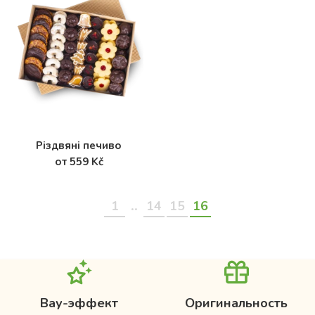
Різдвяні печиво
от 559 Kč
..
1
14
15
16
Вау-эффект
Оригинальность