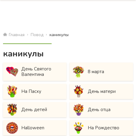
Главная
Повод
каникулы
каникулы
День Святого
8 марта
Валентина
На Пасху
День матери
День детей
День отца
Halloween
На Рождество