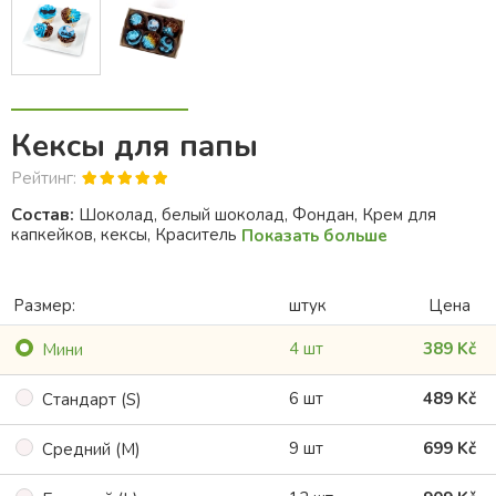
Кексы для папы
Рейтинг:
Состав:
Шоколад, белый шоколад, Фондан, Крем для
капкейков, кексы, Краситель
Показать больше
Размер:
штук
Цена
4 шт
389 Kč
Mини
6 шт
489 Kč
Cтандарт (S)
9 шт
699 Kč
Cредний (M)