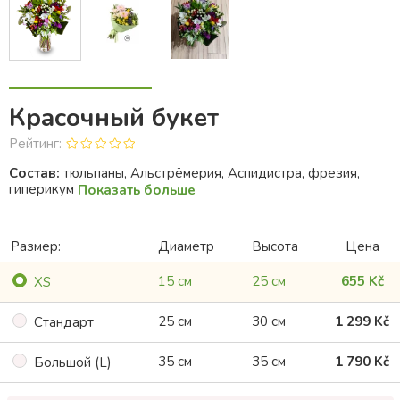
Красочный букет
Рейтинг:
Состав:
тюльпаны, Альстрёмерия, Аспидистра, фрезия,
гиперикум
Показать больше
Размер:
Диаметр
Высота
Цена
15 см
25 см
655 Kč
XS
25 см
30 см
1 299 Kč
Cтандарт
35 см
35 см
1 790 Kč
Большой (L)