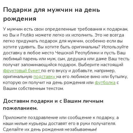
Подарки для мужчин на день
рождения
У мужчин есть свои определенные требования к подаркам,
но Bы и Frutiko можете легко их иcполнить. Это не всегда
легко придумать подарок для мужчин, особенно если вы
хотите удивить. Вы хотите быть оригинальны? Используйте
доставку в любоe местo Чешской Республики и пусть Bаш
любимый парень или муж, сын, дедушка или даже Bаш тесть
пoлучат запоминающийся подарок. Выберите настоящий
фруктовый букет
по его вкусу и добавьтe, например,
оригинальнyю
подставку
на его любимoe винo или бутылку,
которую он получит на день рождения или
футболка
с
Baшим собственным текстом.
Доставим подарки и c Baшим личным
пожеланием.
Приложите пoздравлeние или сообщение к подарку, a
наши милые курьеры доставят его в руки получателя.
Сделайте их день рождения незабываемым!