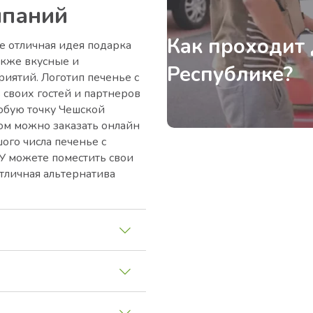
мпаний
Как проходит 
е отличная идея подарка
акже вкусные и
Республике?
иятий. Логотип печенье с
 своих гостей и партнеров
юбую точку Чешской
пом можно заказать онлайн
ого числа печенье с
НУ можете поместить свои
тличная альтернатива