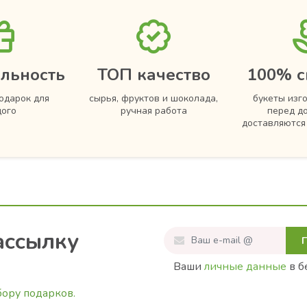
льность
ТОП качество
100% с
одарок для
сырья, фруктов и шоколада,
букеты изг
ого
ручная работа
перед д
доставляютс
ассылку
Ваши
личные данные
в б
бору подарков.