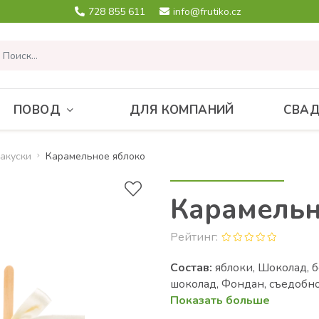
728 855 611
info@frutiko.cz
ПОВОД
ДЛЯ КОМПАНИЙ
СВА
акуски
Карамельное яблоко
Карамельн
Рейтинг:
Состав:
яблоки, Шоколад, 
шоколад, Фондан, съедобно
Показать больше