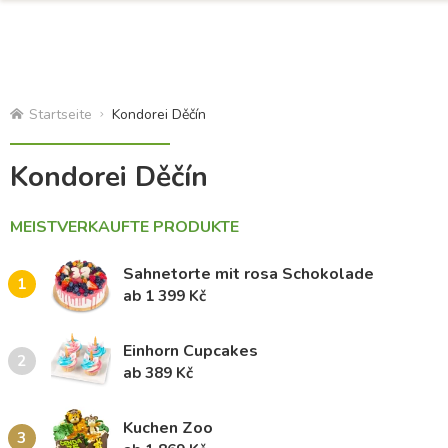
Startseite
Kondorei Děčín
Kondorei Děčín
MEISTVERKAUFTE PRODUKTE
Sahnetorte mit rosa Schokolade
1
ab 1 399 Kč
Einhorn Cupcakes
2
ab 389 Kč
Kuchen Zoo
3