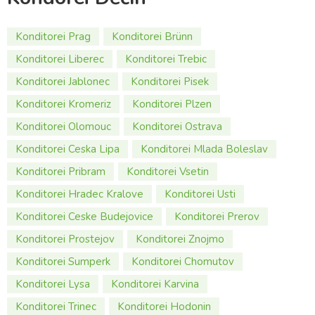
Konditorei Prag
Konditorei Brünn
Konditorei Liberec
Konditorei Trebic
Konditorei Jablonec
Konditorei Pisek
Konditorei Kromeriz
Konditorei Plzen
Konditorei Olomouc
Konditorei Ostrava
Konditorei Ceska Lipa
Konditorei Mlada Boleslav
Konditorei Pribram
Konditorei Vsetin
Konditorei Hradec Kralove
Konditorei Usti
Konditorei Ceske Budejovice
Konditorei Prerov
Konditorei Prostejov
Konditorei Znojmo
Konditorei Sumperk
Konditorei Chomutov
Konditorei Lysa
Konditorei Karvina
Konditorei Trinec
Konditorei Hodonin