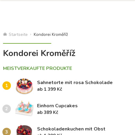
Startseite
Kondorei Kroměříž
Kondorei Kroměříž
MEISTVERKAUFTE PRODUKTE
Sahnetorte mit rosa Schokolade
1
ab 1 399 Kč
Einhorn Cupcakes
2
ab 389 Kč
Schokoladenkuchen mit Obst
3