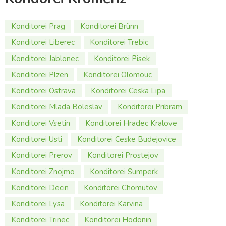
Konditorei Prag
Konditorei Brünn
Konditorei Liberec
Konditorei Trebic
Konditorei Jablonec
Konditorei Pisek
Konditorei Plzen
Konditorei Olomouc
Konditorei Ostrava
Konditorei Ceska Lipa
Konditorei Mlada Boleslav
Konditorei Pribram
Konditorei Vsetin
Konditorei Hradec Kralove
Konditorei Usti
Konditorei Ceske Budejovice
Konditorei Prerov
Konditorei Prostejov
Konditorei Znojmo
Konditorei Sumperk
Konditorei Decin
Konditorei Chomutov
Konditorei Lysa
Konditorei Karvina
Konditorei Trinec
Konditorei Hodonin