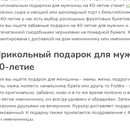
игинальным подарком для мужчины на 40-летие станет
к
резки, сыра и овощей или шоколадный торт с бельгийски
 40-летие у нас есть выбор роскошных фруктовых букетов
ли вы ищете забавные подарки на 40-летие для мужчин и
печатанной съедобными чернилами на помадной бумаге. Х
рантирована с доставкой на дом имениннику или именинн
рикольный подарок для му
0-летие
ли вы ищете подарок для женщины - мамы, жены, подруги,
пы, мужа, коллеги, начальника, брата или друга, то Frutik
это оригинально, забавно, ново и в то же время полезно и 
-летие имениннику, он всегда удивлен и обрадован. Зате
 своими друзьями на вечеринке. Курьер доставляет подаро
акованный. К подарку также прилагается поздравление с 
и именинницы.