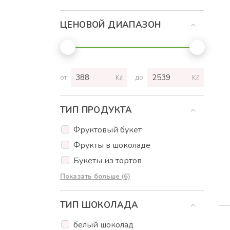
ЦЕНОВОЙ ДИАПАЗОН
от
до
Kč
Kč
ТИП ПРОДУКТА
Фруктовый букет
Фрукты в шоколаде
Букеты из тортов
Торты
Показать больше (6)
Кексы
ТИП ШОКОЛАДА
Пирожное на палочке
Цветы
белый шоколад