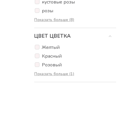
лесные фрукты
кустовые розы
инжир
розы
Гранат
тюльпаны
Показать больше (8)
манго
Эвкалипт
Дыня
ЦВЕТ ЦВЕТКА
эустома
Арбузная дыня
фрезия
Желтый
апельсины
гербера
Красный
Авокадо
гипсофила
Розовый
Помидоры черри
гвоздики
Красочный
Показать больше (1)
Перчики чили
Лили
Огурец
Оливки
Мини перец
Шоколад
орехи