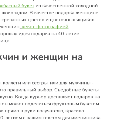
олбасный букет
из качественной холодной
м шоколадом. В качестве подарка женщине
, срезанных цветов и цветочных ящиков.
 женщин,
кекс с фотографией
,
орошая идея подарка на 40-летие
ице.
жчин и женщин на
 коллеги или сестры, или для мужчины -
o - это правильный выбор. Съедобные букеты
вкусно. Когда курьер доставляет подарок на
м он может поделиться фруктовым букетом
к прямо в руки получателю, красиво
40-летием с вашим текстом для именинника