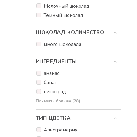
Колбасные букеты
Молочный шоколад
Подарочные наборы
Темный шоколад
ШОКОЛАД КОЛИЧЕСТВО
много шоколада
ИНГРЕДИЕНТЫ
ананас
банан
виноград
Груша
Показать больше (28)
яблоки
ТИП ЦВЕТКА
клубника
киви
Альстрёмерия