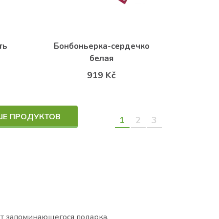
ть
Бонбоньерка-сердечко
белая
919 Kč
ШЕ ПРОДУКТОВ
1
2
3
ет запоминающегося подарка.