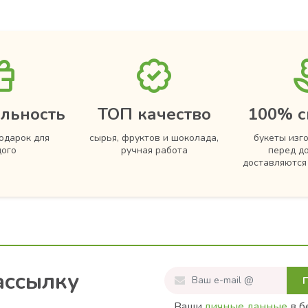
льность
ТОП качество
100% с
одарок для
сырья, фруктов и шоколада,
букеты изг
ого
ручная работа
перед д
доставляютс
ассылку
Ваши
личные данные
в б