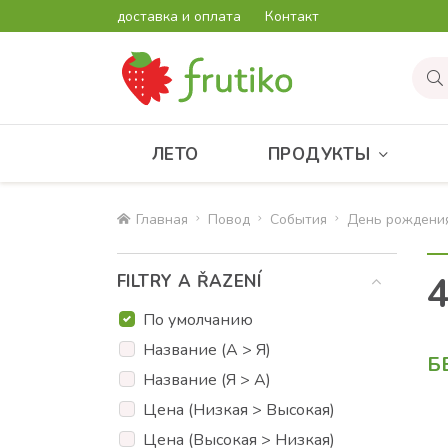
доставка и оплата
Контакт
ЛЕТО
ПРОДУКТЫ
Главная
Повод
События
День рождени
FILTRY A ŘAZENÍ
По умолчанию
Название (А > Я)
Б
Название (Я > А)
Цена (Низкая > Высокая)
Цена (Высокая > Низкая)