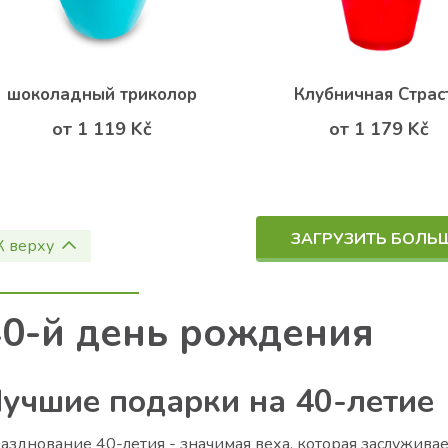
шоколадный триколор
Клубничная Страс
от 1 119 Kč
от 1 179 Kč
ЗАГРУЗИТЬ БОЛЬ
К верху
40-й день рождения
учшие подарки на 40-летие
азднование 40-летия - значимая веха, которая заслужива