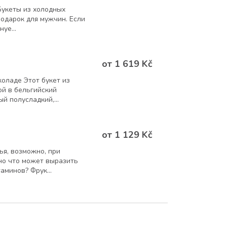
Букеты из холодных
подарок для мужчин. Если
уе...
от 1 619 Kč
коладе Этот букет из
ой в бельгийский
й полусладкий,...
от 1 129 Kč
я, возможно, при
но что может выразить
аминов? Фрук...