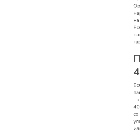
Ор
на
на
Ес
на
га
П
4
Ес
па
- 
40
со
уп
ил