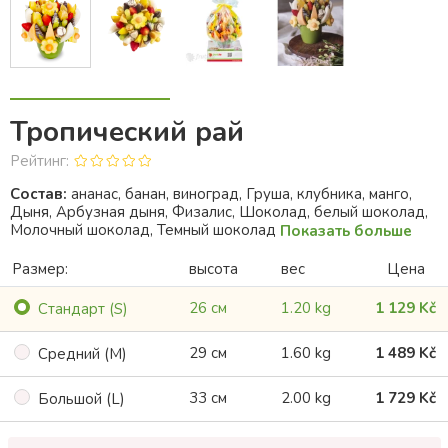
Тропический рай
Рейтинг:
Состав:
ананас, банан, виноград, Груша, клубника, манго,
Дыня, Арбузная дыня, Физалис, Шоколад, белый шоколад,
Молочный шоколад, Темный шоколад
Показать больше
Размер:
высота
вес
Цена
26 см
1.20 kg
1 129 Kč
Cтандарт (S)
29 см
1.60 kg
1 489 Kč
Cредний (M)
33 см
2.00 kg
1 729 Kč
Большой (L)