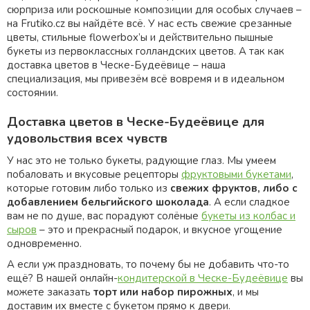
сюрприза или роскошные композиции для особых случаев –
на Frutiko.cz вы найдёте всё. У нас есть свежие срезанные
цветы, стильные flowerbox’ы и действительно пышные
букеты из первоклассных голландских цветов. А так как
доставка цветов в Ческе-Будеёвице – наша
специализация, мы привезём всё вовремя и в идеальном
состоянии.
Доставка цветов в Ческе-Будеёвице для
удовольствия всех чувств
У нас это не только букеты, радующие глаз. Мы умеем
побаловать и вкусовые рецепторы
фруктовыми букетами
,
которые готовим либо только из
свежих фруктов, либо с
добавлением бельгийского шоколада
. А если сладкое
вам не по душе, вас порадуют солёные
букеты из колбас и
сыров
– это и прекрасный подарок, и вкусное угощение
одновременно.
А если уж праздновать, то почему бы не добавить что-то
ещё? В нашей онлайн-
кондитерской в Ческе-Будеёвице
вы
можете заказать
торт или набор пирожных
, и мы
доставим их вместе с букетом прямо к двери.