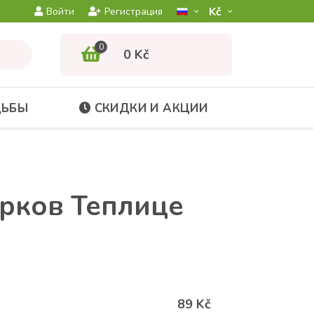
Kč­
Войти
Регистрация
0
0 Kč
ДЬБЫ
СКИДКИ И АКЦИИ
арков Теплице
89 Kč