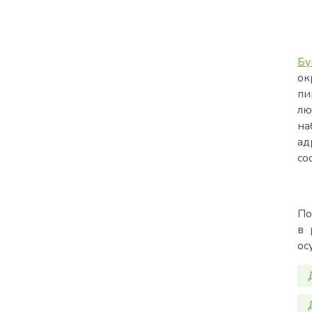
Бу
ок
пи
лю
на
ад
со
По
в 
ос