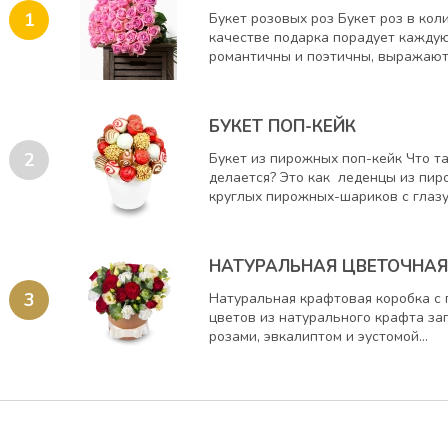
1
Букет pозовыx роз Букет роз в ко
качестве подарка порадует кажду
романтичны и поэтичны, выражают.
БУКЕТ ПОП-КЕЙК
2
Букет из пирожных поп-кейк Что так
делается? Это как леденцы из пир
круглых пирожных-шариков с глазур
НАТУРАЛЬНАЯ ЦВЕТОЧНАЯ
3
Натуральная крафтовая коробка с 
цветов из натурального крафта за
розами, эвкалиптом и эустомой...