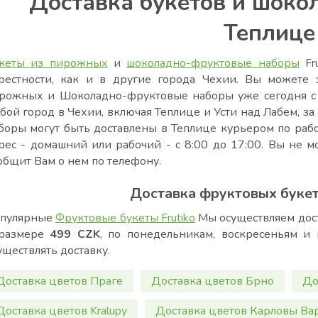
Доставка букетов и шоко
Теплице
кеты из пирожных
и
шоколадно-фруктовые наборы
Fru
рестности, как и в другие города Чехии. Вы можете 
рожных и Шоколадно-фруктовые наборы уже сегодня с 
бой город в Чехии, включая Теплице и Усти над Лабем, за
боры могут быть доставлены в Теплице курьером по ра
рес - домашний или рабочий - с 8:00 до 17:00. Вы не м
общит Вам о нем по телефону.
Доставка фруктовых букет
пулярные
Фруктовые букеты Frutiko
Мы осуществляем дост
размере
499 CZK
, по понедельникам, воскресеньям и
уществлять доставку.
Доставка цветов Праге
Доставка цветов Брно
До
Доставка цветов Kralupy
Доставка цветов Карловы Ва