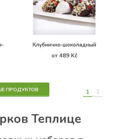
н-
Клубнично-шоколадный
от 489 Kč
ШЕ ПРОДУКТОВ
1
2
арков Теплице