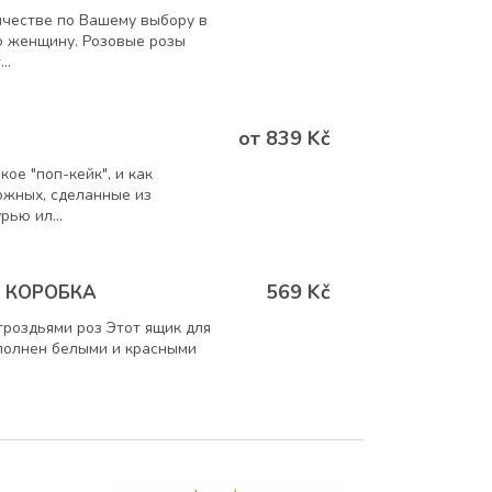
личестве по Вашему выборy в
ю женщину. Розовые розы
..
от 839 Kč
ое "поп-кейк", и как
ожных, сделанные из
ью ил...
569 Kč
 КОРОБКА
гроздьями роз Этот ящик для
полнен белыми и красными