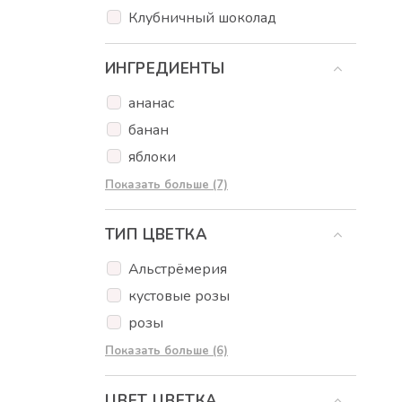
Клубничный шоколад
ИНГРЕДИЕНТЫ
ананас
банан
яблоки
клубника
Показать больше (7)
Шоколад
ТИП ЦВЕТКА
орехи
кокос
Альстрёмерия
кексы
кустовые розы
Popcakes
розы
Сладости
тюльпаны
Показать больше (6)
Эвкалипт
ЦВЕТ ЦВЕТКА