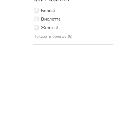
эустома
фрезия
Белый
гипсофила
Виолетта
гвоздики
Желтый
Красный
Показать больше (6)
Кремовый
Оранжевый
Розовый
Синий
Красочный