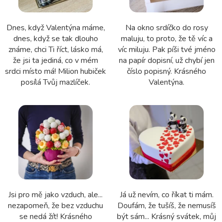
Dnes, když Valentýna máme,
Na okno srdíčko do rosy
dnes, když se tak dlouho
maluju, to proto, že tě víc a
známe, chci Ti říct, lásko má,
víc miluju. Pak píši tvé jméno
že jsi ta jediná, co v mém
na papír dopisní, už chybí jen
srdci místo má! Milion hubiček
číslo popisný. Krásného
posílá Tvůj mazlíček.
Valentýna.
Jsi pro mě jako vzduch, ale...
Já už nevím, co říkat ti mám.
nezapomeň, že bez vzduchu
Doufám, že tušíš, že nemusíš
se nedá žít! Krásného
být sám... Krásný svátek, můj