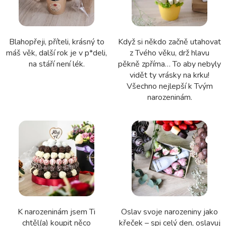
Blahopřeji, příteli, krásný to
Když si někdo začně utahovat
máš věk, další rok je v p*deli,
z Tvého věku, drž hlavu
na stáří není lék.
pěkně zpříma… To aby nebyly
vidět ty vrásky na krku!
Všechno nejlepší k Tvým
narozeninám.
K narozeninám jsem Ti
Oslav svoje narozeniny jako
chtěl(a) koupit něco
křeček – spi celý den, oslavuj