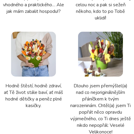
vhodného a praktického… Ale
celou noc a pak si sežeň
jak mám zabalit hospodu!?
někoho, kdo to po Tobě
uklidí!
Hodně štěstí, hodně zdraví,
Dlouho jsem přemýšlel(a)
ať Tě život stále baví, ať máš
nad co nejoriginálnějším
hodné dětičky a peněz plné
přáníčkem k tvým
kasičky.
narozeninám. Chtěl(a) jsem Ti
popřát něco opravdu
výjimečného, co Ti dnes ještě
nikdo nepopřál: Veselé
Velikonoce!