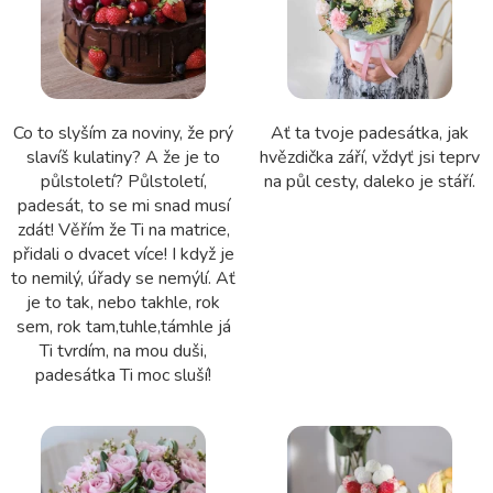
Co to slyším za noviny, že prý
Ať ta tvoje padesátka, jak
slavíš kulatiny? A že je to
hvězdička září, vždyť jsi teprv
půlstoletí? Půlstoletí,
na půl cesty, daleko je stáří.
padesát, to se mi snad musí
zdát! Věřím že Ti na matrice,
přidali o dvacet více! I když je
to nemilý, úřady se nemýlí. Ať
je to tak, nebo takhle, rok
sem, rok tam,tuhle,támhle já
Ti tvrdím, na mou duši,
padesátka Ti moc sluší!