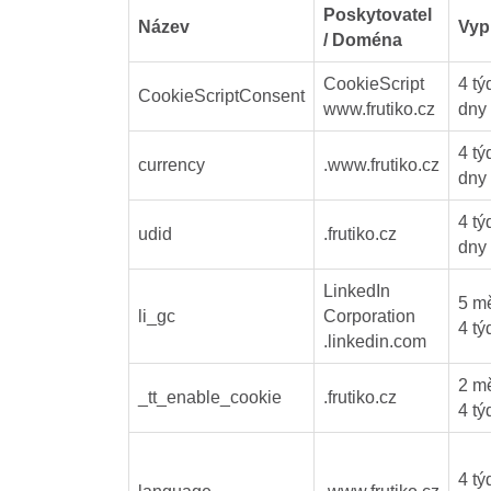
Poskytovatel
Název
Vyp
/ Doména
CookieScript
4 tý
CookieScriptConsent
www.frutiko.cz
dny
4 tý
currency
.www.frutiko.cz
dny
4 tý
udid
.frutiko.cz
dny
LinkedIn
5 m
li_gc
Corporation
4 tý
.linkedin.com
2 m
_tt_enable_cookie
.frutiko.cz
4 tý
4 tý