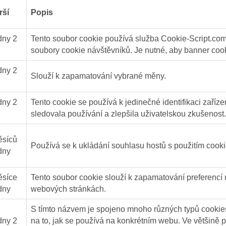
rší
Popis
dny 2
Tento soubor cookie používá služba Cookie-Script.co
soubory cookie návštěvníků. Je nutné, aby banner coo
dny 2
Slouží k zapamatování vybrané měny.
dny 2
Tento cookie se používá k jedinečné identifikaci zaříze
sledovala používání a zlepšila uživatelskou zkušenost.
ěsíců
Používá se k ukládání souhlasu hostů s použitím cooki
dny
ěsíce
Tento soubor cookie slouží k zapamatování preferencí u
dny
webových stránkách.
S tímto názvem je spojeno mnoho různých typů cookie
dny 2
na to, jak se používá na konkrétním webu. Ve většině