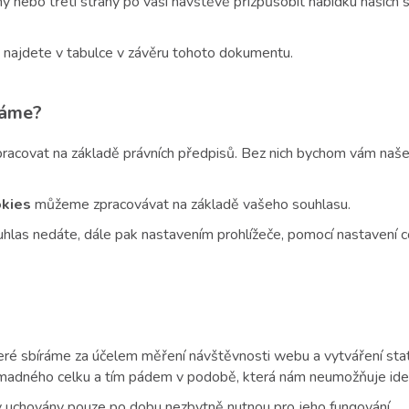
 nebo třetí strany po vaší návštěvě přizpůsobit nabídku našich
ch najdete v tabulce v závěru tohoto dokumentu.
váme?
acovat na základě právních předpisů. Bez nich bychom vám naše
okies
můžeme zpracovávat na základě vašeho souhlasu.
hlas nedáte, dále pak nastavením prohlížeče, pomocí nastavení c
teré sbíráme za účelem měření návštěvnosti webu a vytváření stati
madného celku a tím pádem v podobě, která nám neumožňuje identi
 uchovány pouze po dobu nezbytně nutnou pro jeho fungování.