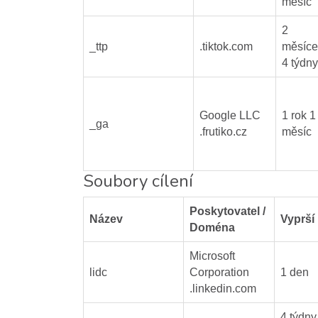
měsíc
2
_ttp
.tiktok.com
měsíce
4 týdny
Google LLC
1 rok 1
_ga
.frutiko.cz
měsíc
Soubory cílení
Poskytovatel /
Název
Vyprší
Doména
Microsoft
lidc
Corporation
1 den
.linkedin.com
4 týdny