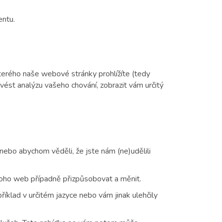
entu.
terého naše webové stránky prohlížíte (tedy
vést analýzu vašeho chování, zobrazit vám určitý
nebo abychom věděli, že jste nám (ne)udělili
 toho web případně přizpůsobovat a měnit.
říklad v určitém jazyce nebo vám jinak ulehčily