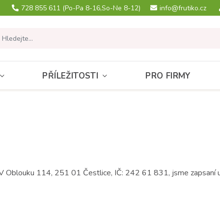
728 855 611
(Po-Pa 8-16,So-Ne 8-12)
info@frutiko.cz
PŘÍLEŽITOSTI
PRO FIRMY
m V Oblouku 114, 251 01 Čestlice, IČ: 242 61 831, jsme zapsaní