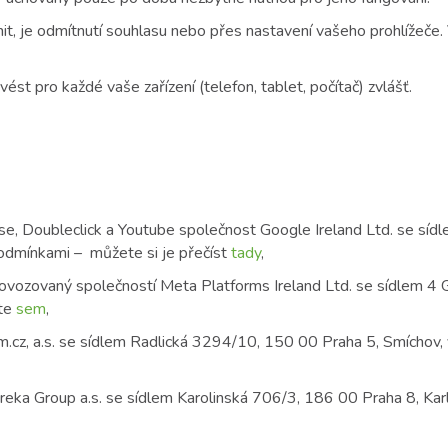
nit, je odmítnutí souhlasu nebo přes nastavení vašeho prohlížeče.
ést pro každé vaše zařízení (telefon, tablet, počítač) zvlášť.
se, Doubleclick a Youtube společnost Google Ireland Ltd. se síd
odmínkami – můžete si je přečíst
tady
,
ovozovaný společností Meta Platforms Ireland Ltd. se sídlem 4 G
ěte
sem
,
m.cz, a.s. se sídlem Radlická 3294/10, 150 00 Praha 5, Smíchov,
eka Group a.s. se sídlem Karolinská 706/3, 186 00 Praha 8, Karl