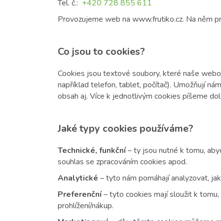
Tel. č.:
+420 728 855 611
Provozujeme web na www.frutiko.cz. Na něm pr
Co jsou to cookies?
Cookies jsou textové soubory, které naše webov
například telefon, tablet, počítač). Umožňují n
obsah aj. Více k jednotlivým cookies píšeme dol
Jaké typy cookies používáme?
Technické, funkční
– ty jsou nutné k tomu, aby
souhlas se zpracováním cookies apod.
Analytické
– tyto nám pomáhají analyzovat, ja
Preferenční
– tyto cookies mají sloužit k tomu,
prohlížení/nákup.