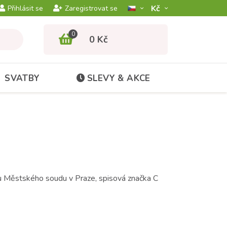
Kč­
Přihlásit se
Zaregistrovat se
0
0 Kč
SVATBY
SLEVY & AKCE
 u Městského soudu v Praze, spisová značka C