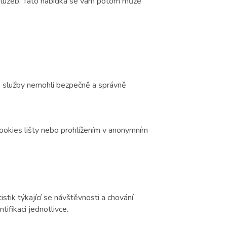
 služeb. Tato nabídka se vám potom může
 služby nemohli bezpečně a správně
ookies lišty nebo prohlížením v anonymním
stik týkající se návštěvnosti a chování
fikaci jednotlivce.