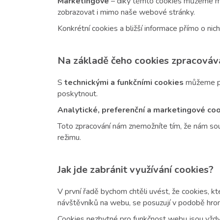
Marketingové
– díky těmto cookies můžeme my
zobrazovat i mimo naše webové stránky.
Konkrétní cookies a bližší informace přímo o ni
Na základě čeho cookies zpracová
S
technickými a funkčními cookies
můžeme pr
poskytnout.
Analytické, preferenční a marketingové co
Toto zpracování nám znemožníte tím, že nám sou
režimu.
Jak jde zabránit využívání cookies?
V první řadě bychom chtěli uvést, že cookies, k
návštěvníků na webu, se posuzují v podobě hro
Cookies nezbytné pro funkčnost webu jsou vždy